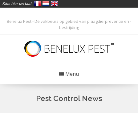
Kies hier uw taal
Benelux Pest - Dé vakbeurs op gebied van plaagdierpreventie en -
bestrijding
Menu
Pest Control News