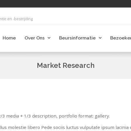
ie en -bestrijding
Home
Over Ons
Beursinformatie
Bezoeke
Market Research
3 media + 1/3 description, portfolio format: gallery.
us molestie libero Pede sociis luctus vulputate ipsum lacinia c