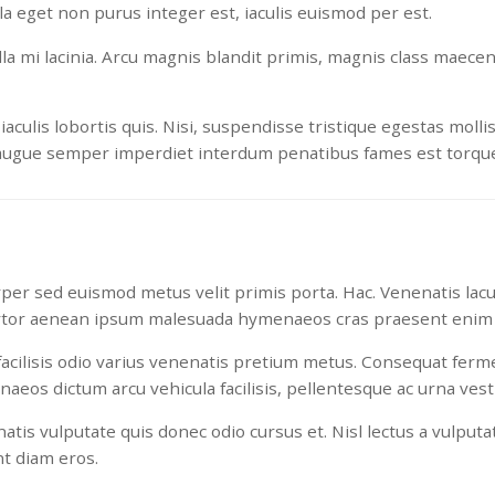
la eget non purus integer est, iaculis euismod per est.
ulla mi lacinia. Arcu magnis blandit primis, magnis class maece
lis lobortis quis. Nisi, suspendisse tristique egestas mollis
augue semper imperdiet interdum penatibus fames est torquen
rper sed euismod metus velit primis porta. Hac. Venenatis lacus
rtor aenean ipsum malesuada hymenaeos cras praesent enim r
 facilisis odio varius venenatis pretium metus. Consequat fer
naeos dictum arcu vehicula facilisis, pellentesque ac urna ves
tis vulputate quis donec odio cursus et. Nisl lectus a vulputat
t diam eros.