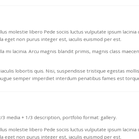
us molestie libero Pede sociis luctus vulputate ipsum lacinia c
la eget non purus integer est, iaculis euismod per est.
ulla mi lacinia. Arcu magnis blandit primis, magnis class maece
lis lobortis quis. Nisi, suspendisse tristique egestas mollis
augue semper imperdiet interdum penatibus fames est torquen
3 media + 1/3 description, portfolio format: gallery.
us molestie libero Pede sociis luctus vulputate ipsum lacinia c
la eget non purus integer est, iaculis euismod per est.