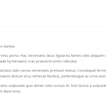
Contact us
on below.
mis porta. Hac. Venenatis lacus ligula eu fames odio aliquam o
ada hymenaeos cras praesent enim ridiculus.
 facilisis odio varius venenatis pretium metus. Consequat fer
naeos dictum arcu vehicula facilisis, pellentesque ac urna ves
tis vulputate quis donec odio cursus et. Nisl lectus a vulputat
t diam eros.