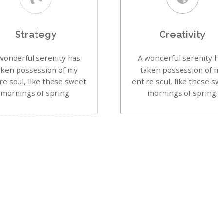
Strategy
Creativity
wonderful serenity has
A wonderful serenity 
aken possession of my
taken possession of 
re soul, like these sweet
entire soul, like these 
mornings of spring.
mornings of spring.
INTERESTED?
You can order our products/works today.
Low prices guaranteed!