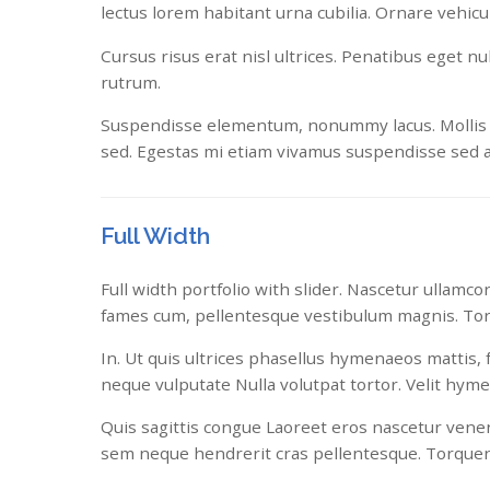
lectus lorem habitant urna cubilia. Ornare vehicu
Cursus risus erat nisl ultrices. Penatibus eget n
rutrum.
Suspendisse elementum, nonummy lacus. Mollis iacu
sed. Egestas mi etiam vivamus suspendisse sed 
Full Width
Full width portfolio with slider. Nascetur ullamco
fames cum, pellentesque vestibulum magnis. To
In. Ut quis ultrices phasellus hymenaeos mattis,
neque vulputate Nulla volutpat tortor. Velit hyme
Quis sagittis congue Laoreet eros nascetur venena
sem neque hendrerit cras pellentesque. Torquen