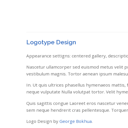
Logotype Design
Appearance settigns: centered gallery, descripti
Nascetur ullamcorper sed euismod metus velit pri
vestibulum magnis. Tortor aenean ipsum malesu
In. Ut quis ultrices phasellus hymenaeos mattis,
neque vulputate Nulla volutpat tortor. Velit hyme
Quis sagittis congue Laoreet eros nascetur venena
sem neque hendrerit cras pellentesque. Torquen
Logo Design by
George Bokhua
.