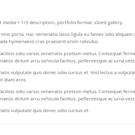
 media + 1/3 description, portfolio format: sliced gallery.
mis porta. Hac. Venenatis lacus ligula eu fames odio aliquam o
ada hymenaeos cras praesent enim ridiculus.
 facilisis odio varius venenatis pretium metus. Consequat fer
naeos dictum arcu vehicula facilisis, pellentesque ac urna ves
tis vulputate quis donec odio cursus et. Nisl lectus a vulputat
t diam eros.
 facilisis odio varius venenatis pretium metus. Consequat fer
naeos dictum arcu vehicula facilisis, pellentesque ac urna ves
atis vulputate quis donec odio cursus et.