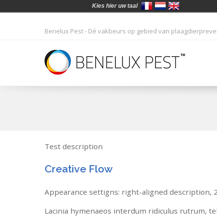
Kies hier uw taal
Benelux Pest - Dé vakbeurs op gebied van plaagdierprevent
Test description
Creative Flow
Appearance settigns: right-aligned description, 2/
Lacinia hymenaeos interdum ridiculus rutrum, tell