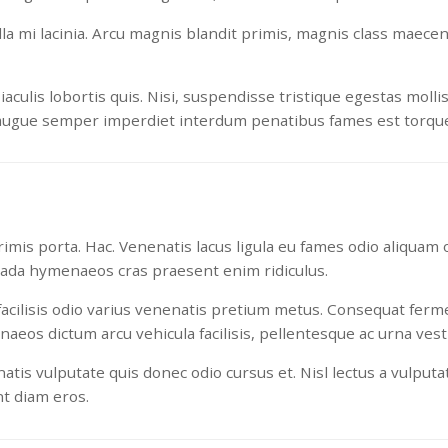
ulla mi lacinia. Arcu magnis blandit primis, magnis class maece
lis lobortis quis. Nisi, suspendisse tristique egestas mollis
augue semper imperdiet interdum penatibus fames est torquen
mis porta. Hac. Venenatis lacus ligula eu fames odio aliquam o
ada hymenaeos cras praesent enim ridiculus.
 facilisis odio varius venenatis pretium metus. Consequat fer
naeos dictum arcu vehicula facilisis, pellentesque ac urna ves
tis vulputate quis donec odio cursus et. Nisl lectus a vulputat
t diam eros.